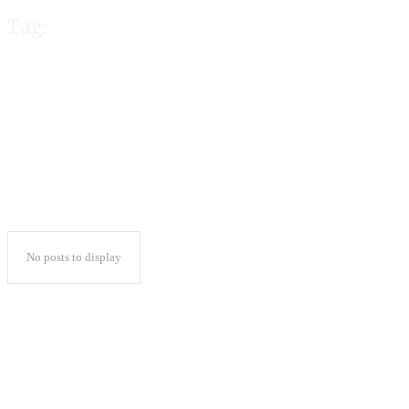
Tag:
Capres PDI Perj
No posts to display