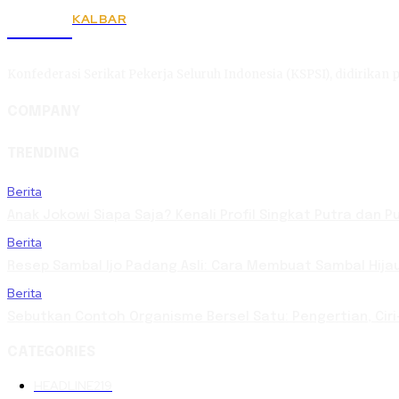
KALBAR
KSPSI
Konfederasi Serikat Pekerja Seluruh Indonesia (KSPSI), didirikan p
COMPANY
TRENDING
Berita
Anak Jokowi Siapa Saja? Kenali Profil Singkat Putra dan 
Berita
Resep Sambal Ijo Padang Asli: Cara Membuat Sambal Hija
Berita
Sebutkan Contoh Organisme Bersel Satu: Pengertian, Ciri
CATEGORIES
HEADLINE
219