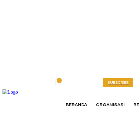
0
Friday, August 7, 2026
My account
SUBSCRIBE
BERANDA
ORGANISASI
BE