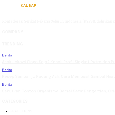
KALBAR
KSPSI
Konfederasi Serikat Pekerja Seluruh Indonesia (KSPSI), didirikan p
COMPANY
TRENDING
Berita
Anak Jokowi Siapa Saja? Kenali Profil Singkat Putra dan 
Berita
Resep Sambal Ijo Padang Asli: Cara Membuat Sambal Hija
Berita
Sebutkan Contoh Organisme Bersel Satu: Pengertian, Ciri
CATEGORIES
HEADLINE
219