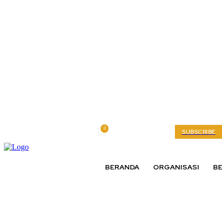
0
Saturday, August 8, 2026
My account
SUBSCRIBE
BERANDA
ORGANISASI
BE