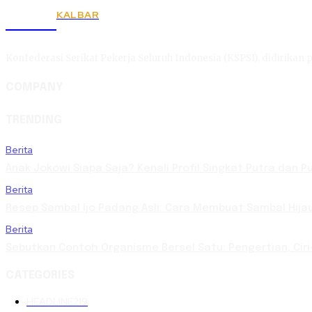
KALBAR
KSPSI
Konfederasi Serikat Pekerja Seluruh Indonesia (KSPSI), didirikan p
COMPANY
TRENDING
Berita
Anak Jokowi Siapa Saja? Kenali Profil Singkat Putra dan 
Berita
Resep Sambal Ijo Padang Asli: Cara Membuat Sambal Hija
Berita
Sebutkan Contoh Organisme Bersel Satu: Pengertian, Ciri
CATEGORIES
HEADLINE
219