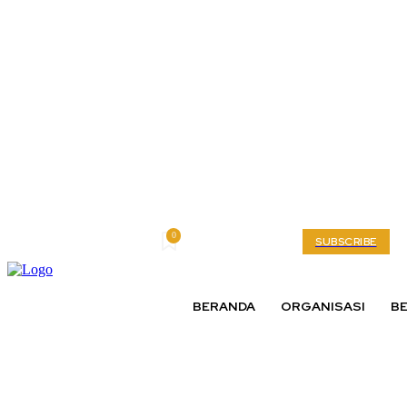
0
Friday, August 7, 2026
My account
SUBSCRIBE
BERANDA
ORGANISASI
BE