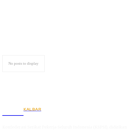
Ada Apa?
No posts to display
KALBAR
KSPSI
Konfederasi Serikat Pekerja Seluruh Indonesia (KSPSI), didirikan