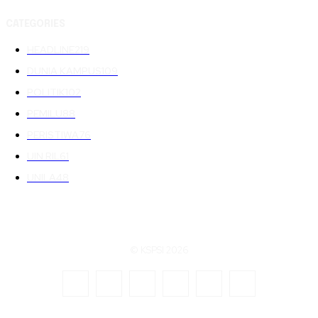
CATEGORIES
HEADLINE
219
DUNIA KAMPUS
109
POLITIK
102
PEMILU
88
PERISTIWA
76
UIN RIL
61
UNILA
48
© KSPSI 2026