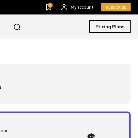
0
My account
SUBSCRIBE
Pricing Plans
I
s
year