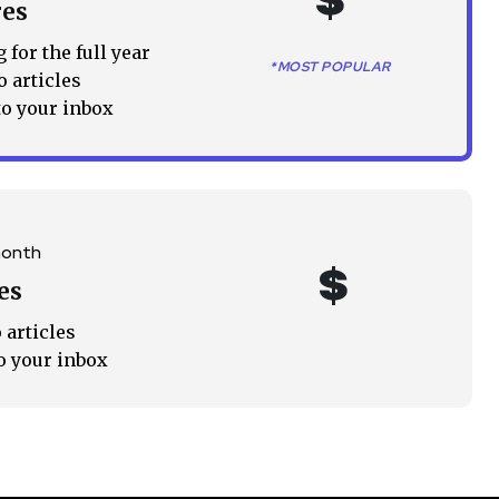
$
res
 for the full year
*MOST POPULAR
o articles
to your inbox
month
$
es
 articles
o your inbox