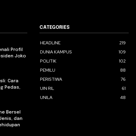
CATEGORIES
HEADLINE
219
ali Profil
DUNIA KAMPUS
109
esiden Joko
POLITIK
102
PEMILU
88
PERISTIWA
76
li: Cara
g Pedas,
UIN RIL
61
UNILA
48
e Bersel
 Jenis, dan
ehidupan