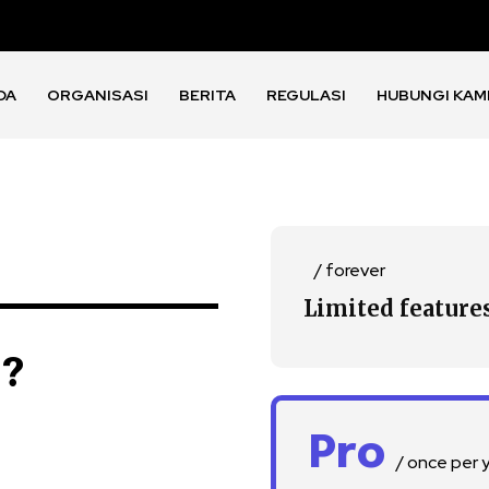
DA
ORGANISASI
BERITA
REGULASI
HUBUNGI KAM
/ forever
Limited feature
n?
Pro
/ once per 